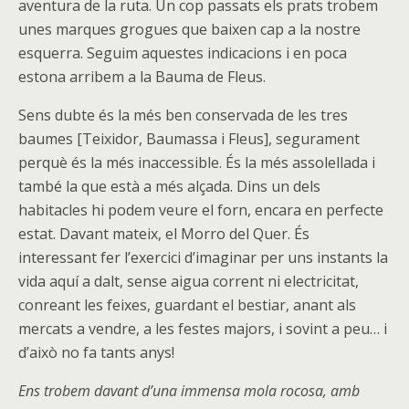
aventura de la ruta. Un cop passats els prats trobem
unes marques grogues que baixen cap a la nostre
esquerra. Seguim aquestes indicacions i en poca
estona arribem a la Bauma de Fleus.
Sens dubte és la més ben conservada de les tres
baumes [Teixidor, Baumassa i Fleus], segurament
perquè és la més inaccessible. És la més assolellada i
també la que està a més alçada. Dins un dels
habitacles hi podem veure el forn, encara en perfecte
estat. Davant mateix, el Morro del Quer. És
interessant fer l’exercici d’imaginar per uns instants la
vida aquí a dalt, sense aigua corrent ni electricitat,
conreant les feixes, guardant el bestiar, anant als
mercats a vendre, a les festes majors, i sovint a peu… i
d’això no fa tants anys!
Ens trobem davant d’una immensa mola rocosa, amb