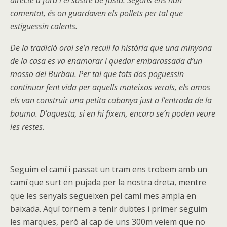
directe a fora i el sostre de fusta. Segons ens han
comentat, és on guardaven els pollets per tal que
estiguessin calents.
De la tradició oral se’n recull la història que una minyona
de la casa es va enamorar i quedar embarassada d’un
mosso del Burbau. Per tal que tots dos poguessin
continuar fent vida per aquells mateixos verals, els amos
els van construir una petita cabanya just a l’entrada de la
bauma. D’aquesta, si en hi fixem, encara se’n poden veure
les restes.
Seguim el camí i passat un tram ens trobem amb un
camí que surt en pujada per la nostra dreta, mentre
que les senyals segueixen pel camí mes ampla en
baixada. Aquí tornem a tenir dubtes i primer seguim
les marques, però al cap de uns 300m veiem que no