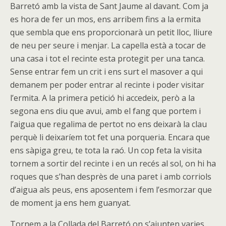
Barretó amb la vista de Sant Jaume al davant. Com ja
es hora de fer un mos, ens arribem fins a la ermita
que sembla que ens proporcionarà un petit lloc, lliure
de neu per seure i menjar. La capella està a tocar de
una casa i tot el recinte esta protegit per una tanca.
Sense entrar fem un crit i ens surt el masover a qui
demanem per poder entrar al recinte i poder visitar
l’ermita. A la primera petició hi accedeix, però a la
segona ens diu que avui, amb el fang que portem i
l’aigua que regalima de pertot no ens deixarà la clau
perquè li deixaríem tot fet una porqueria. Encara que
ens sàpiga greu, te tota la raó. Un cop feta la visita
tornem a sortir del recinte i en un recés al sol, on hi ha
roques que s’han desprès de una paret i amb corriols
d’aigua als peus, ens aposentem i fem l’esmorzar que
de moment ja ens hem guanyat.
Tornem a la Collada del Barretó on s’ajunten varies