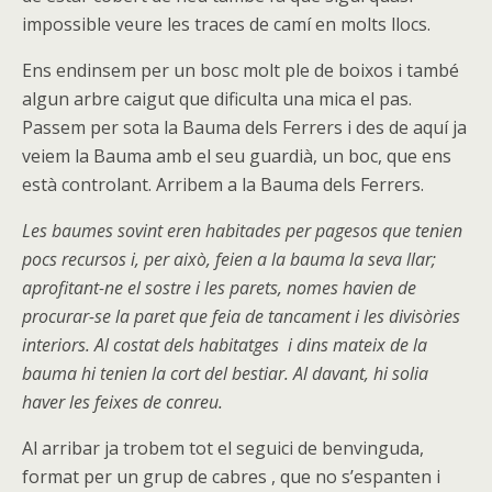
impossible veure les traces de camí en molts llocs.
Ens endinsem per un bosc molt ple de boixos i també
algun arbre caigut que dificulta una mica el pas.
Passem per sota la Bauma dels Ferrers i des de aquí ja
veiem la Bauma amb el seu guardià, un boc, que ens
està controlant. Arribem a la Bauma dels Ferrers.
Les baumes sovint eren habitades per pagesos que tenien
pocs recursos i, per això, feien a la bauma la seva llar;
aprofitant-ne el sostre i les parets, nomes havien de
procurar-se la paret que feia de tancament i les divisòries
interiors. Al costat dels habitatges i dins mateix de la
bauma hi tenien la cort del bestiar. Al davant, hi solia
haver les feixes de conreu.
Al arribar ja trobem tot el seguici de benvinguda,
format per un grup de cabres , que no s’espanten i