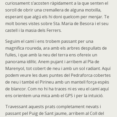
curiosament s’acosten ràpidament a la que senten el
soroll de obrir una cremallera de alguna motxilla,
esperant que algú els hi doni quelcom per menjar. Te
molt bones vistes sobre Sta. Maria de Besora i el seu
castell i la masia dels Ferrers.
Seguim el camí i ens trobem passant per una
magnifica roureda, ara amb els arbres despullats de
fulles, i que amb la neu del terra ens ofereix un
panorama idíl·lic. Anem pujant i arribem al Pla de
Marenyol, tot cobert de neu i amb un sol radiant. Aquí
podem veure les dues puntes del Pedraforca cobertes
de neu i també el Pirineu amb un mantell força espès
de blancor. Com no hi ha traces ni es veu el camí aquí
ens orientem una mica amb el GPS i per la intuïció.
Travessant aquests prats completament nevats i
passant pel Puig de Sant jaume, arribem al Coll del