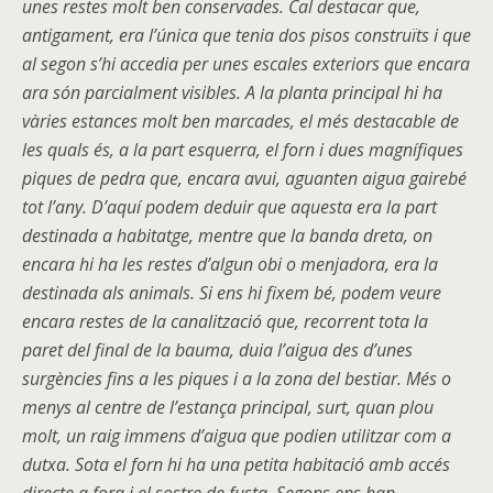
unes restes molt ben conservades. Cal destacar que,
antigament, era l’única que tenia dos pisos construïts i que
al segon s’hi accedia per unes escales exteriors que encara
ara són parcialment visibles. A la planta principal hi ha
vàries estances molt ben marcades, el més destacable de
les quals és, a la part esquerra, el forn i dues magnífiques
piques de pedra que, encara avui, aguanten aigua gairebé
tot l’any. D’aquí podem deduir que aquesta era la part
destinada a habitatge, mentre que la banda dreta, on
encara hi ha les restes d’algun obi o menjadora, era la
destinada als animals. Si ens hi fixem bé, podem veure
encara restes de la canalització que, recorrent tota la
paret del final de la bauma, duia l’aigua des d’unes
surgències fins a les piques i a la zona del bestiar. Més o
menys al centre de l’estança principal, surt, quan plou
molt, un raig immens d’aigua que podien utilitzar com a
dutxa. Sota el forn hi ha una petita habitació amb accés