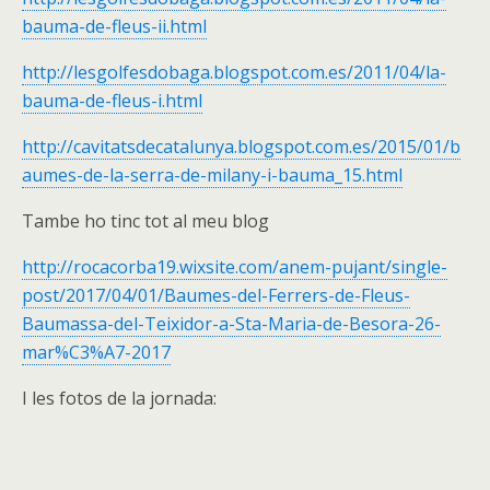
bauma-de-fleus-ii.html
http://lesgolfesdobaga.blogspot.com.es/2011/04/la-
bauma-de-fleus-i.html
http://cavitatsdecatalunya.blogspot.com.es/2015/01/b
aumes-de-la-serra-de-milany-i-bauma_15.html
Tambe ho tinc tot al meu blog
http://rocacorba19.wixsite.com/anem-pujant/single-
post/2017/04/01/Baumes-del-Ferrers-de-Fleus-
Baumassa-del-Teixidor-a-Sta-Maria-de-Besora-26-
mar%C3%A7-2017
I les fotos de la jornada:
[SHOW AS SLIDESHOW]