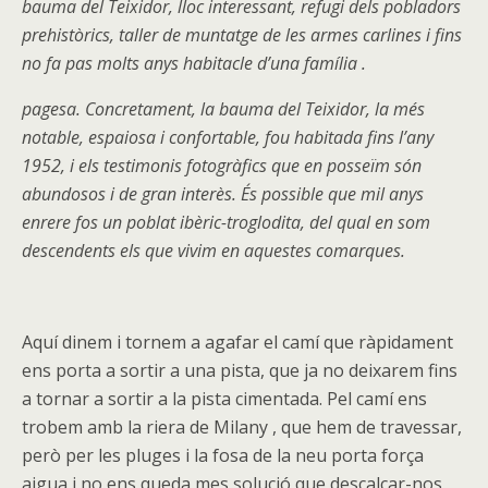
bauma del Teixidor, lloc interessant, refugi dels pobladors
prehistòrics, taller de muntatge de les armes carlines i fins
no fa pas molts anys habitacle d’una família .
pagesa. Concretament, la bauma del Teixidor, la més
notable, espaiosa i confortable, fou habitada fins l’any
1952, i els testimonis fotogràfics que en posseïm són
abundosos i de gran interès. És possible que mil anys
enrere fos un poblat ibèric-troglodita, del qual en som
descendents els que vivim en aquestes comarques.
Aquí dinem i tornem a agafar el camí que ràpidament
ens porta a sortir a una pista, que ja no deixarem fins
a tornar a sortir a la pista cimentada. Pel camí ens
trobem amb la riera de Milany , que hem de travessar,
però per les pluges i la fosa de la neu porta força
aigua i no ens queda mes solució que descalçar-nos,