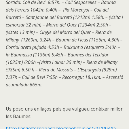
Sortida: Coll de Bevi 8:57h. – Coll Sesposelles – Bauma
dels Ferrers 1042m 0:40h – Pla Marenyol – Coll del
Barretó – Sant Jaume del Barretó (1213m) 1:58h. – (visita i
esmorzar 32 min) – Morro del Quer (1234m) 2:50h –
(vistes 13 min) – Cingle del Morro del Quer – Riera de
Milany (1260m) 3:24h – Bauma de Fleus (1156m) 4:30h –
Corriol dreta pujada 4:53h – Baixant a l’esquerra 5:40h –
la Baumassa (1136m) 5:45h – Baumes del Teixidor
(1025m) 6:06h –(visita i dinar 35 min) – Riera de Milany
(985m) 6:50 h – Riera de Massats – L’Espunyola (929m)
7:37h – Coll de Bevi 7:55h – Recorregut 18,1km. – Ascensió
acumulada 665m.
Us poso uns enllaços pels que vulgueu conèixer millor
les Baumes:
http://lesgolfesdobaga.blogspot.com.es/2011/04/la-