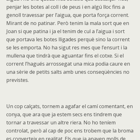
penjar les botes al coll i de peus i en algú lloc fins a
genoll travessar per l’aigua, que porta força corrent.
Mirant de no patinar. Però tenim la mala sort que en
Joan si que patina i ja el tenim de cul a l’aigua i sort
que portava les botes lligades perquè sino la corrent
se les emporta. No ha sigut res mes que l’ensurt i la
mullena que tindrà que aguantar fins el cotxe. Si el
corrent l’hagués arrossegat una mica podia caure en
una sèrie de petits salts amb unes conseqüències no
previstes.
Un cop calçats, tornem a agafar el camí comentant, en
conya, que ara que ja estem secs ens tindrem que
tornar a travessar un altre riera. No ho teníem
controlat, però al cap de poc ens trobem que la broma
es converteix en realitat. Els que ja anaven molls de