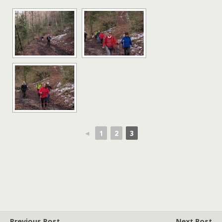
◄
1
2
3
Previous Post
Next Post