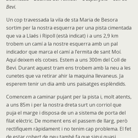
Bevi.
Un cop travessada la vila de sta Maria de Besora
sortim per la nostra esquerra per una pista cimentada
que va a Llaés i Ripoll (està indicat) i a uns 2,9 km
trobem un camí a la nostre esquerra amb un pal
indicador que marca el camí a l’ermita de sant Moí.
Aquí deixem els cotxes. Estem a uns 300m del Coll de
Bevi. Durant aquest tram ens trobem amb la neu a les
cunetes que va retirar ahir la maquina llevaneus. Ja
esperem tenir un dia amb uns paisatges esplèndids.
Comencem a caminar pujant per la pista i, molt atents,
a uns 85m i per la nostra dreta surt un corriol que
puja el marge i disposa de un a sistema de porta del
filat elèctric. De moment ens el passem de llarg, però
rectifiquem ràpidament i no tenim cap problema. El fet
de estar cobert de neu també fa que sigui quasi