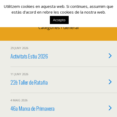
www.lacolla.cat
Utilitzem cookies en aquesta web. Si continues, assumim que
estàs d'acord en rebre les cookies de la nostra web.
Accepto
Categories ›
General
29 JUNY 2026
Activitats Estiu 2026
11 JUNY 2026
22è Taller de Ratafia
4 MAIG 2026
46a Marxa de Primavera