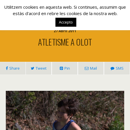
www.lacolla.cat
Utilitzem cookies en aquesta web. Si continues, assumim que
estàs d'acord en rebre les cookies de la nostra web.
Accepto
27 Abril 2011
ATLETISME A OLOT
Share
Tweet
Pin
Mail
SMS