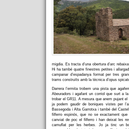
migdia. Es tracta d’una obertura d’arc rebaix
Hi ha també quatre finestres petites i allarg
campanar d’espadanya format per tres gran
trams construïts amb la tècnica d’opus spicat
Darrera l’ermita trobem una pista que agafem
Abeuradors i agafant un corriol que surt a l
trobar el GR11. A mesura que anem pujant el v
ja podem gaudir de boniques vistes per l’al
Bassegoda i Alta Garrotxa i també del Castel
filferro espinós, que no se exactament que
canviat de poc el filferro i han deixat les r
camuflat per les herbes. Jo ja tinc un 