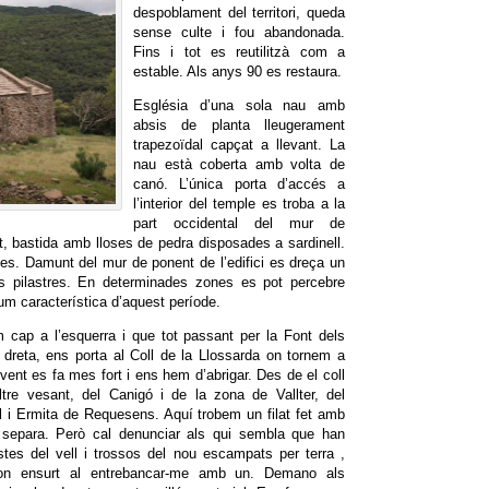
despoblament del territori, queda
sense culte i fou abandonada.
Fins i tot es reutilitzà com a
estable. Als anys 90 es restaura.
Església d’una sola nau amb
absis de planta lleugerament
trapezoïdal capçat a llevant. La
nau està coberta amb volta de
canó. L’única porta d’accés a
l’interior del temple es troba a la
part occidental del mur de
at, bastida amb lloses de pedra disposades a sardinell.
ades. Damunt del mur de ponent de l’edifici es dreça un
s pilastres. En determinades zones es pot percebre
um característica d’aquest període.
 cap a l’esquerra i que tot passant per la Font dels
a dreta, ens porta al Coll de la Llossarda on tornem a
ent es fa mes fort i ens hem d’abrigar. Des de el coll
tre vesant, del Canigó i de la zona de Vallter, del
l i Ermita de Requesens. Aquí trobem un filat fet amb
 separa. Però cal denunciar als qui sembla que han
estes del vell i trossos del nou escampats per terra ,
bon ensurt al entrebancar-me amb un. Demano als