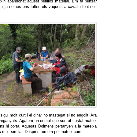
eixin abandonat aquest perillós material. Em fa pensar
 i ja només ens falten els vaquers a cavall i fent-nos
sigui molt curt i el dinar no mastegat,si no engolit. Ara
eganyats. Agafem un corriol que surt al costat mateix
ens hi porta. Aquests Dolmens pertanyen a la mateixa
s molt similar. Després tornem pel mateix camí.