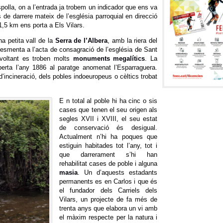
polla, on a l’entrada ja trobem un indicador que ens va
 de darrere mateix de l’església parroquial en direcció
5 km ens porta a Els Vilars.
a petita vall de la
Serra de l’Albera
, amb la riera del
s’esmenta a l’acta de consagració de l’església de Sant
 voltant es troben molts
monuments megalítics
.
La
berta l’any 1886 al paratge anomenat l’Esparraguera.
’incineració, dels pobles indoeuropeus o cèltics trobat
E
n total al poble hi ha cinc o sis
cases
que tenen el seu origen als
segles XVII i XVIII, el seu estat
de conservació és desigual.
Actualment n’hi ha poques que
estiguin habitades tot l’any, tot i
que darrerament s’hi han
rehabilitat cases de poble i alguna
masia
. Un d’aquests estadants
permanents es en
Carlos i que és
el fundador dels Carriels dels
Vilars, un projecte de fa més de
trenta anys que elabora un vi amb
el màxim respecte per la natura i