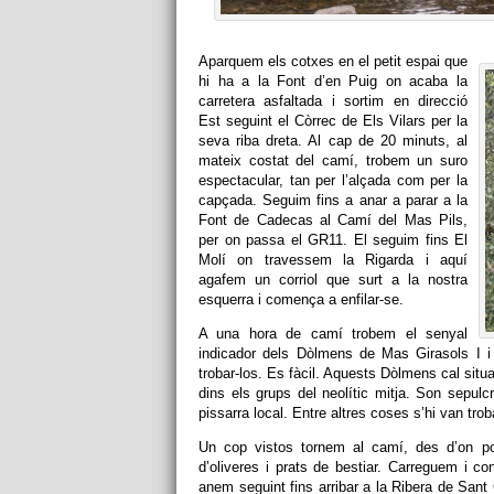
Aparquem els cotxes en el petit espai que
hi ha a la Font d’en Puig on acaba la
carretera asfaltada i sortim en direcció
Est seguint el Còrrec de Els Vilars per la
seva riba dreta. Al cap de 20 minuts, al
mateix costat del camí, trobem un suro
espectacular, tan per l’alçada com per la
capçada. Seguim fins a anar a parar a la
Font de Cadecas al Camí del Mas Pils,
per on passa el GR11. El seguim fins El
Molí on travessem la Rigarda i aquí
agafem un corriol que surt a la nostra
esquerra i comença a enfilar-se.
A una hora de camí trobem el senyal
indicador dels Dòlmens de Mas Girasols I i
trobar-los. Es fàcil. Aquests Dòlmens cal situa
dins els grups del neolític mitja. Son sepul
pissarra local. Entre altres coses s’hi van tr
Un cop vistos tornem al camí, des d’on 
d’oliveres i prats de bestiar. Carreguem i c
anem seguint fins arribar a la Ribera de Sant