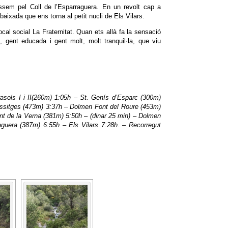
sem pel Coll de l’Esparraguera. En un revolt cap a
baixada que ens torna al petit nucli de Els Vilars.
cal social La Fraternitat. Quan ets allà fa la sensació
 gent educada i gent molt, molt tranquil·la, que viu
sols I i II(260m) 1:05h – St. Genís d’Esparc (300m)
ussitges (473m) 3:37h – Dolmen Font del Roure (453m)
ont de la Verna (381m) 5:50h – (dinar 25 min) – Dolmen
aguera (387m) 6:55h – Els Vilars 7:28h. – Recorregut
AS SLIDESHOW]