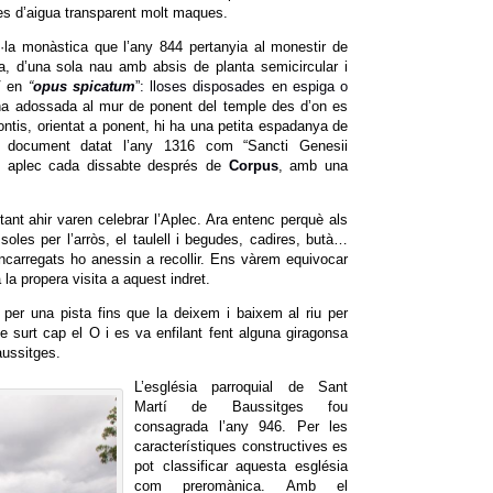
ues d’aigua transparent molt maques.
·la monàstica que l’any 844 pertanyia al monestir de
a, d’una sola nau amb absis de planta semicircular i
IV en
“
opus spicatum
”: lloses disposades en espiga o
a adossada al mur de ponent del temple des d’on es
rontis, orientat a ponent, hi ha una petita espadanya de
 document datat l’any 1316 com “Sancti Genesii
un aplec cada dissabte després de
Corpus
, amb una
ant ahir varen celebrar l’Aplec. Ara entenc perquè als
ssoles per l’arròs, el taulell i begudes, cadires, butà…
 encarregats ho anessin a recollir. Ens vàrem equivocar
la propera visita a aquest indret.
 per una pista fins que la deixem i baixem al riu per
que surt cap el O i es va enfilant fent alguna giragonsa
aussitges.
L’església parroquial de Sant
Martí de Baussitges fou
consagrada l’any 946. Per les
característiques constructives es
pot classificar aquesta església
com preromànica. Amb el