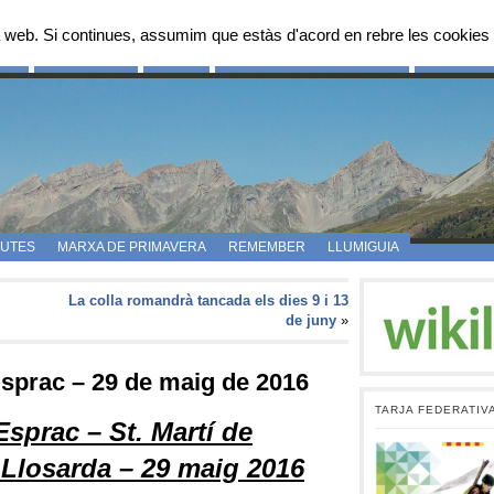
 web. Si continues, assumim que estàs d'acord en rebre les cookies 
OS
FES-TE SOCI
FOTOS
PROPOSTES D’ITINERARIS
CAMPAMEN
UTES
MARXA DE PRIMAVERA
REMEMBER
LLUMIGUIA
La colla romandrà tancada els dies 9 i 13
de juny
»
Esprac – 29 de maig de 2016
TARJA FEDERATIV
Esprac – St. Martí de
 Llosarda – 29 maig 2016