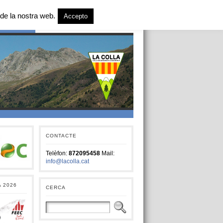
de la nostra web.
Accepto
T SOCIAL
CONTACTE
Telèfon:
872095458
Mail:
info@lacolla.cat
A 2026
CERCA