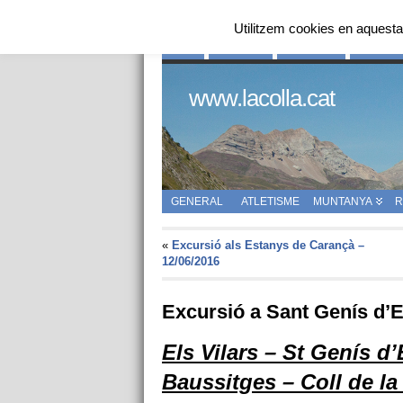
Utilitzem cookies en aquesta
INICI
QUI SOM
HISTÒRIA
ENLLAÇ
www.lacolla.cat
GENERAL
ATLETISME
MUNTANYA
R
«
Excursió als Estanys de Carançà –
12/06/2016
Excursió a Sant Genís d’
Els Vilars – St Genís d’
Baussitges – Coll de la