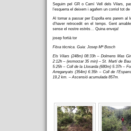
Seguim pel GR o Camí Vell dels Vilars, pas
l’esquerra el deixem i agafem un corriol tot de 
Al tornar a passar per Espolla ens parem al lo
d’haver retrocedit en el temps. Gent amable,
sense el nostre estrès… Quina enveja!
josep fortià tor
Fitxa tècnica. Guia: Josep Mª Bosch
Els Vilars (248m) 08:33h – Dolmens Mas Gira
2:12h – (esmorzar 35 min) – St. Martí de Ba
5:25h – Coll de la Llosarda (680m) 5:37h – F
Arreganyats (354m) 6:35h – Coll de l’Esparr
19,2 km. – Ascensió acumulada 857m.
[SHOW 