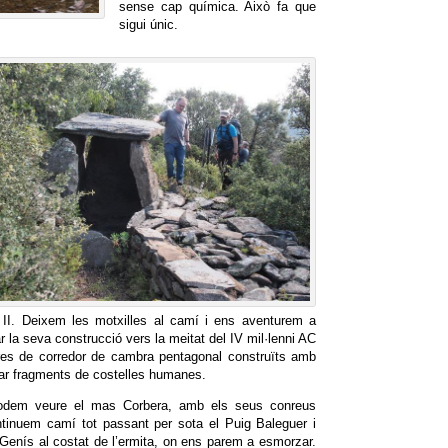
sense cap química. Això fa que
sigui únic.
 II. Deixem les motxilles al camí i ens aventurem a
r la seva construcció vers la meitat del IV mil·lenni AC
cres de corredor de cambra pentagonal construïts amb
obar fragments de costelles humanes.
podem veure el mas Corbera, amb els seus conreus
ontinuem camí tot passant per sota el Puig Baleguer i
 Genís al costat de l’ermita, on ens parem a esmorzar.