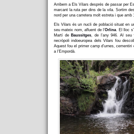
Arribem a Els Vilars després de passar per Es
marcant la ruta per dins de la vila. Sortim
des
nord
per una carretera molt estreta i
que amb 1,
Els Vilars
és un nucli de població situat en un
seu mateix nom, afluent de l’
Orlina
. El lloc 
Martí de
Baussitges
, de l’any 946. Al seu
necròpoli indoeuropea dels Vilars fou desco
Aquest fou el primer camp d’urnes, cementiri d
a l’Empordà.