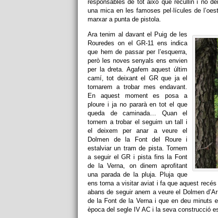
responsables de tot això que recullin i no d
una mica en les famoses pel·lícules de l’oest
marxar a punta de pistola.
Ara tenim al davant el Puig de les
Rouredes on el GR-11 ens indica
que hem de passar per l’esquerra,
però les noves senyals ens envien
per la dreta. Agafem aquest últim
camí, tot deixant el GR que ja el
tornarem a trobar mes endavant.
En aquest moment es posa a
ploure i ja no pararà en tot el que
queda de caminada… Quan el
tornem a trobar el seguim un tall i
el deixem per anar a veure el
Dolmen de la Font del Roure i
estalviar un tram de pista. Tornem
a seguir el GR i pista fins la Font
de la Verna, on dinem aprofitant
una parada de la pluja. Pluja que
ens torna a visitar aviat i fa que aquest recés 
abans de seguir anem a veure el Dolmen d’Arr
de la Font de la Verna i que en deu minuts 
època del segle IV AC i la seva construcció e