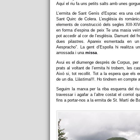
Aquí el riu fa uns petits salts amb unes gorg
L’ermita de Sant Genís d’Esprac era una cel
Sant Quirc de Colera. L’església és romànic
elements de construcció dels segles XIII-X
en forma d’espina de peix
Te una masia veïn
pot accedir al cor de l’església. Damunt del f
dues pilastres. A
pareix esmentada en un
Aespracho”.
La gent d’Espolla hi realitza 
arrossada i una
missa
.
Avui es el diumenge després de Corpus, per t
prats al voltant de l’ermita hi trobem, les ca
Això si, tot recollit. Tot a la espera que els
de un dia. Llàstima!!!. Ho tindrem en compte a 
Seguim la marxa per la riba esquerra del riu
travessar i agafar a l’altre costat el corriol 
fins a portar-nos a la ermita de St. Martí de B