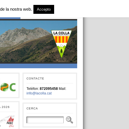
de la nostra web.
Accepto
T SOCIAL
CONTACTE
Telèfon:
872095458
Mail:
info@lacolla.cat
A 2026
CERCA