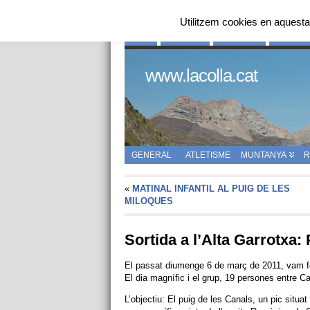
Utilitzem cookies en aquesta
INICI
QUI SOM
HISTÒRIA
ENLLAÇ
www.lacolla.cat
GENERAL
ATLETISME
MUNTANYA
R
«
MATINAL INFANTIL AL PUIG DE LES
MILOQUES
Sortida a l’Alta Garrotxa:
El passat diumenge 6 de març de 2011, vam fer
El dia magnífic i el grup, 19 persones entre C
L’objectiu: El puig de les Canals, un pic situat