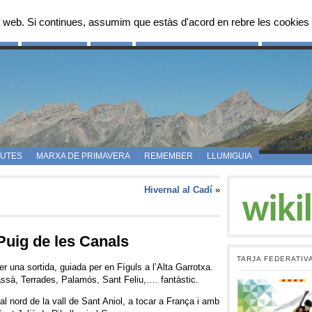
 web. Si continues, assumim que estàs d'acord en rebre les cookies 
OS
FES-TE SOCI
FOTOS
PROPOSTES D’ITINERARIS
CAMPAMEN
UTES
MARXA DE PRIMAVERA
REMEMBER
LLUMIGUIA
Hivernal al Cadí
»
 Puig de les Canals
TARJA FEDERATIV
 una sortida, guiada per en Fíguls a l’Alta Garrotxa.
assà, Terrades, Palamós, Sant Feliu,…. fantàstic.
 al nord de la vall de Sant Aniol, a tocar a França i amb