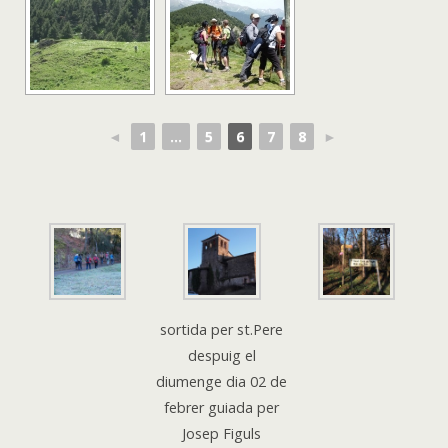
◄
1
...
5
6
7
8
►
sortida per st.Pere
despuig el
diumenge dia 02 de
febrer guiada per
Josep Figuls