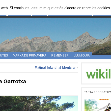
 web. Si continues, assumim que estàs d'acord en rebre les cookies 
OS
FES-TE SOCI
FOTOS
PROPOSTES D’ITINERARIS
CAMPAMEN
UTES
MARXA DE PRIMAVERA
REMEMBER
LLUMIGUIA
Matinal Infantil al Montclar
»
ta Garrotxa
TARJA FEDERATIV