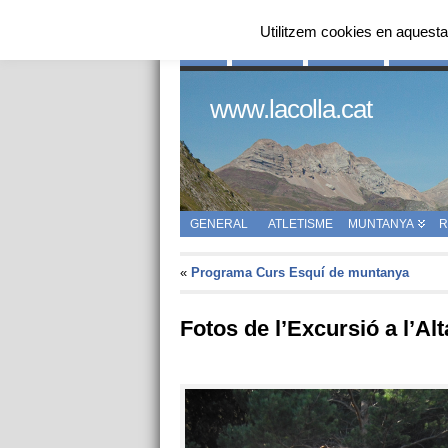
Utilitzem cookies en aquesta
INICI
QUI SOM
HISTÒRIA
ENLLAÇ
www.lacolla.cat
GENERAL
ATLETISME
MUNTANYA
R
«
Programa Curs Esquí de muntanya
Fotos de l’Excursió a l’Al