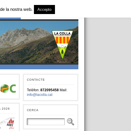
de la nostra web.
Accepto
T SOCIAL
CONTACTE
Telèfon:
872095458
Mail:
info@lacolla.cat
A 2026
CERCA