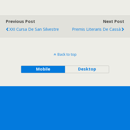
Previous Post
Next Post
XXI Cursa De San Silvestre
Premis Literaris De Cassà
Back to top
Mobile
Desktop