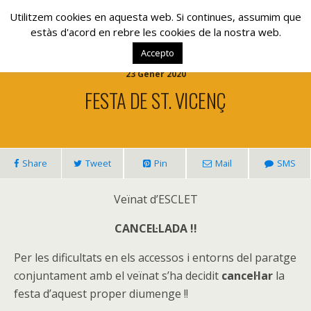
www.lacolla.cat
Utilitzem cookies en aquesta web. Si continues, assumim que
estàs d'acord en rebre les cookies de la nostra web.
Accepto
23 Gener 2020
FESTA DE ST. VICENÇ
Share
Tweet
Pin
Mail
SMS
Veïnat d’ESCLET
CANCEL·LADA !!
Per les dificultats en els accessos i entorns del paratge
conjuntament amb el veïnat s’ha decidit
cancel·lar
la
festa d’aquest proper diumenge !!