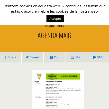
www.lacolla.cat
Utilitzem cookies en aquesta web. Si continues, assumim que
estàs d'acord en rebre les cookies de la nostra web.
Accepto
29 Abril 2015
AGENDA MAIG
Share
Tweet
Pin
Mail
SMS