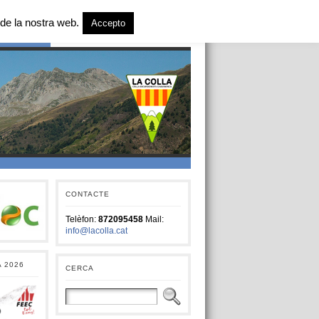
de la nostra web.
Accepto
T SOCIAL
CONTACTE
Telèfon:
872095458
Mail:
info@lacolla.cat
A 2026
CERCA