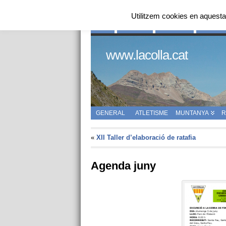
Utilitzem cookies en aquesta
INICI
QUI SOM
HISTÒRIA
ENLLAÇ
www.lacolla.cat
GENERAL
ATLETISME
MUNTANYA
R
«
XII Taller d’elaboració de ratafia
Agenda juny