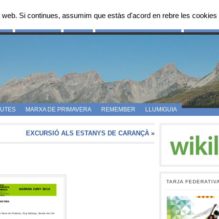
 web. Si continues, assumim que estàs d'acord en rebre les cookies 
OS
FES-TE SOCI
FOTOS
PROPOSTES D’ITINERARIS
CAMPAMEN
UTES
MARXA DE PRIMAVERA
REMEMBER
LLUMIGUIA
EXCURSIÓ ALS ESTANYS DE CARANÇÀ
»
TARJA FEDERATIV