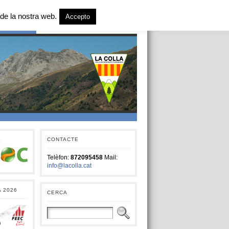
de la nostra web.
Accepto
T SOCIAL
CONTACTE
Telèfon:
872095458
Mail:
info@lacolla.cat
A 2026
CERCA