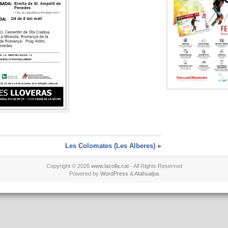
Les Colomates (Les Alberes)
»
Copyright © 2026
www.lacolla.cat
- All Rights Reserved
Powered by
WordPress
&
Atahualpa