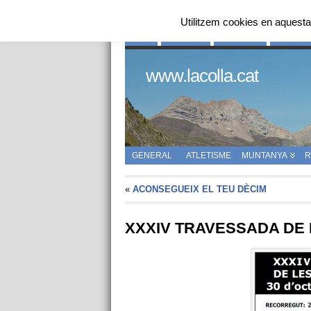
Utilitzem cookies en aquesta
INICI
QUI SOM
HISTÒRIA
ENLLAÇ
www.lacolla.cat
GENERAL
ATLETISME
MUNTANYA
R
«
ACONSEGUEIX EL TEU DÈCIM
XXXIV TRAVESSADA DE