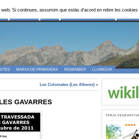
 web. Si continues, assumim que estàs d'acord en rebre les cookies 
OS
FES-TE SOCI
FOTOS
PROPOSTES D’ITINERARIS
CAMPAMEN
UTES
MARXA DE PRIMAVERA
REMEMBER
LLUMIGUIA
Les Colomates (Les Alberes)
»
 LES GAVARRES
TARJA FEDERATIV