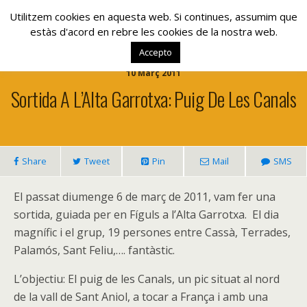
www.lacolla.cat
Utilitzem cookies en aquesta web. Si continues, assumim que
estàs d'acord en rebre les cookies de la nostra web.
Accepto
10 Març 2011
Sortida A L’Alta Garrotxa: Puig De Les Canals
Share
Tweet
Pin
Mail
SMS
El passat diumenge 6 de març de 2011, vam fer una
sortida, guiada per en Fíguls a l’Alta Garrotxa. El dia
magnífic i el grup, 19 persones entre Cassà, Terrades,
Palamós, Sant Feliu,…. fantàstic.
L’objectiu: El puig de les Canals, un pic situat al nord
de la vall de Sant Aniol, a tocar a França i amb una