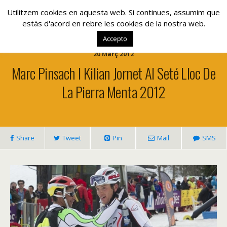
www.lacolla.cat
Utilitzem cookies en aquesta web. Si continues, assumim que
estàs d'acord en rebre les cookies de la nostra web.
Accepto
20 Març 2012
Marc Pinsach I Kilian Jornet Al Seté Lloc De
La Pierra Menta 2012
Share
Tweet
Pin
Mail
SMS