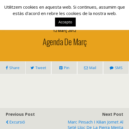
www.lacolla.cat
Utilitzem cookies en aquesta web. Si continues, assumim que
estàs d'acord en rebre les cookies de la nostra web.
Accepto
12 Març 2012
Agenda De Març
Share
Tweet
Pin
Mail
SMS
Previous Post
Next Post
Excursió
Marc Pinsach I Kilian Jornet Al
Seté Lloc De La Pierra Menta