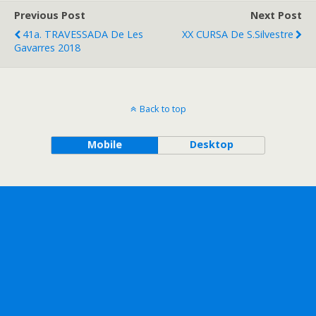
Previous Post
Next Post
41a. TRAVESSADA De Les
XX CURSA De S.Silvestre
Gavarres 2018
Back to top
Mobile
Desktop