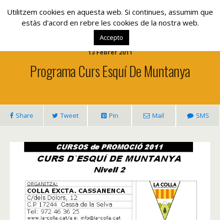
www.lacolla.cat
Utilitzem cookies en aquesta web. Si continues, assumim que
estàs d'acord en rebre les cookies de la nostra web.
Accepto
13 Febrer 2011
Programa Curs Esquí De Muntanya
Share
Tweet
Pin
Mail
SMS