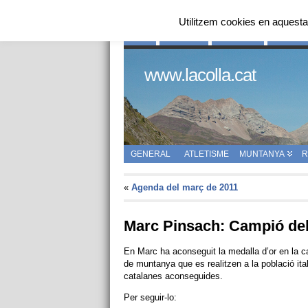
Utilitzem cookies en aquesta
INICI
QUI SOM
HISTÒRIA
ENLLAÇ
www.lacolla.cat
GENERAL
ATLETISME
MUNTANYA
R
«
Agenda del març de 2011
Marc Pinsach: Campió de
En Marc ha aconseguit la medalla d’or en la 
de muntanya que es realitzen a la població it
catalanes aconseguides.
Per seguir-lo: