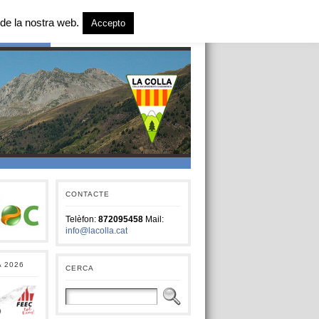
de la nostra web.
Accepto
T SOCIAL
CONTACTE
Telèfon:
872095458
Mail:
info@lacolla.cat
A 2026
CERCA