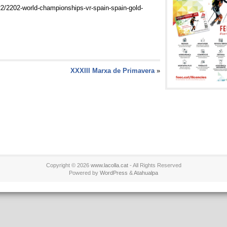
22/2202-world-championships-vr-spain-spain-gold-
XXXIII Marxa de Primavera
»
Copyright © 2026
www.lacolla.cat
- All Rights Reserved
Powered by
WordPress
&
Atahualpa