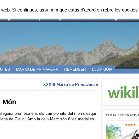
 web. Si continues, assumim que estàs d'acord en rebre les cookies 
OS
FES-TE SOCI
FOTOS
PROPOSTES D’ITINERARIS
CAMPAMEN
UTES
MARXA DE PRIMAVERA
REMEMBER
LLUMIGUIA
XXXIII Marxa de Primavera
»
l Món
categoria promesa ens els campionats del món d’esquí
TARJA FEDERATIV
aliana de Claut. Amb la de’n Marc són 6 les medalles