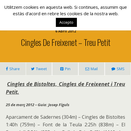
www.lacolla.cat
Utilitzem cookies en aquesta web. Si continues, assumim que
estàs d'acord en rebre les cookies de la nostra web.
Accepto
6 Abril 2012
Cingles De Freixenet – Treu Petit
Share
Tweet
Pin
Mail
SMS
Cingles de Bistoltes, Cingles de Freixenet i Treu
Petit.
25 de març 2012 – Guia: Josep Fíguls
Aparcament de Sadernes (304m) – Cingles de Bistoltes
1:40h (759m) – Font de la Teula 2:25h (838m) – El