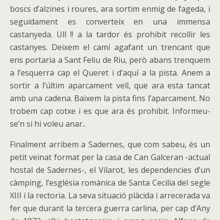
boscs d’alzines i roures, ara sortim enmig de fageda, i
seguidament es converteix en una immensa
castanyeda. Ull !! a la tardor és prohibit recollir les
castanyes. Deixem el camí agafant un trencant que
ens portaria a Sant Feliu de Riu, però abans trenquem
a l’esquerra cap el Queret i d’aquí a la pista. Anem a
sortir a l’últim aparcament vell, que ara esta tancat
amb una cadena. Baixem la pista fins l’aparcament. No
trobem cap cotxe i es que ara és prohibit. Informeu-
se’n si hi voleu anar..
Finalment arribem a Sadernes, que com sabeu, és un
petit veïnat format per la casa de Can Galceran -actual
hostal de Sadernes-, el Vilarot, les dependencies d’un
càmping, l’església romànica de Santa Cecilia del segle
XIII i la rectoria. La seva situació plàcida i arrecerada va
fer que durant la tercera guerra carlina, per cap d’Any