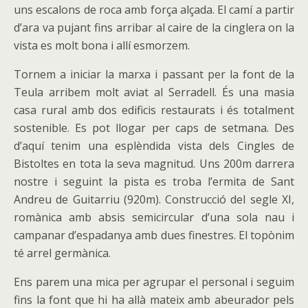
uns escalons de roca amb força alçada. El camí a partir
d’ara va pujant fins arribar al caire de la cinglera on la
vista es molt bona i allí esmorzem.
Tornem a iniciar la marxa i passant per la font de la
Teula arribem molt aviat al Serradell. És una masia
casa rural amb dos edificis restaurats i és totalment
sostenible. Es pot llogar per caps de setmana. Des
d’aquí tenim una esplèndida vista dels Cingles de
Bistoltes en tota la seva magnitud. Uns 200m darrera
nostre i seguint la pista es troba l’ermita de Sant
Andreu de Guitarriu (920m). Construcció del segle XI,
romànica amb absis semicircular d’una sola nau i
campanar d’espadanya amb dues finestres. El topònim
té arrel germànica.
Ens parem una mica per agrupar el personal i seguim
fins la font que hi ha allà mateix amb abeurador pels