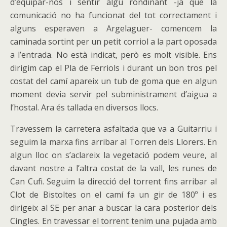
d’equipar-nos i sentir algú rondinant -ja que la
comunicació no ha funcionat del tot correctament i
alguns esperaven a Argelaguer- comencem la
caminada sortint per un petit corriol a la part oposada
a l’entrada. No està indicat, però es molt visible. Ens
dirigim cap el Pla de Ferriols i durant un bon tros pel
costat del camí apareix un tub de goma que en algun
moment devia servir pel subministrament d’aigua a
l’hostal. Ara és tallada en diversos llocs.
Travessem la carretera asfaltada que va a Guitarriu i
seguim la marxa fins arribar al Torren dels Llorers. En
algun lloc on s’aclareix la vegetació podem veure, al
davant nostre a l’altra costat de la vall, les runes de
Can Cufi. Seguim la direcció del torrent fins arribar al
Clot de Bistoltes on el camí fa un gir de 180º i es
dirigeix al SE per anar a buscar la cara posterior dels
Cingles. En travessar el torrent tenim una pujada amb