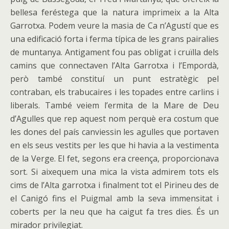
bellesa feréstega que la natura imprimeix a la Alta
Garrotxa. Podem veure la masia de Ca n’Agustí que es
una edificació forta i ferma típica de les grans pairalies
de muntanya. Antigament fou pas obligat i cruïlla dels
camins que connectaven l’Alta Garrotxa i l’Empordà,
però també constituí un punt estratègic pel
contraban, els trabucaires i les topades entre carlins i
liberals. També veiem l’ermita de la Mare de Deu
d’Agulles que rep aquest nom perquè era costum que
les dones del país canviessin les agulles que portaven
en els seus vestits per les que hi havia a la vestimenta
de la Verge. El fet, segons era creença, proporcionava
sort. Si aixequem una mica la vista admirem tots els
cims de l’Alta garrotxa i finalment tot el Pirineu des de
el Canigó fins el Puigmal amb la seva immensitat i
coberts per la neu que ha caigut fa tres dies. És un
mirador privilegiat.