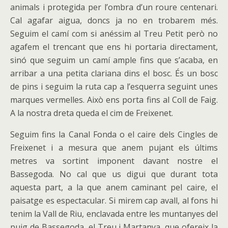
animals i protegida per l’ombra d’un roure centenari.
Cal agafar aigua, doncs ja no en trobarem més.
Seguim el camí com si anéssim al Treu Petit però no
agafem el trencant que ens hi portaria directament,
sinó que seguim un camí ample fins que s’acaba, en
arribar a una petita clariana dins el bosc. És un bosc
de pins i seguim la ruta cap a l’esquerra seguint unes
marques vermelles. Això ens porta fins al Coll de Faig.
A la nostra dreta queda el cim de Freixenet.
Seguim fins la Canal Fonda o el caire dels Cingles de
Freixenet i a mesura que anem pujant els últims
metres va sortint imponent davant nostre el
Bassegoda. No cal que us digui que durant tota
aquesta part, a la que anem caminant pel caire, el
paisatge es espectacular. Si mirem cap avall, al fons hi
tenim la Vall de Riu, enclavada entre les muntanyes del
puig de Bassegoda, el Treu i Martanya, que ofereix la