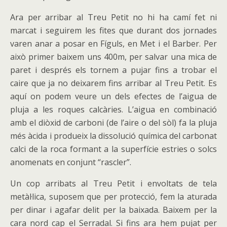
Ara per arribar al Treu Petit no hi ha camí fet ni
marcat i seguirem les fites que durant dos jornades
varen anar a posar en Fíguls, en Met i el Barber. Per
això primer baixem uns 400m, per salvar una mica de
paret i després els tornem a pujar fins a trobar el
caire que ja no deixarem fins arribar al Treu Petit. Es
aquí on podem veure un dels efectes de l’aigua de
pluja a les roques calcàries. L’aigua en combinació
amb el diòxid de carboni (de l’aire o del sòl) fa la pluja
més àcida i produeix la dissolució química del carbonat
calci de la roca formant a la superfície estries o solcs
anomenats en conjunt “rascler”.
Un cop arribats al Treu Petit i envoltats de tela
metàl·lica, suposem que per protecció, fem la aturada
per dinar i agafar delit per la baixada. Baixem per la
cara nord cap el Serradal. Si fins ara hem pujat per