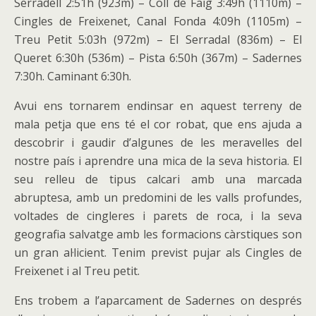
Serradell 2:51h (923m) – Coll de Faig 3:49h (1110m) –
Cingles de Freixenet, Canal Fonda 4:09h (1105m) –
Treu Petit 5:03h (972m) – El Serradal (836m) – El
Queret 6:30h (536m) – Pista 6:50h (367m) – Sadernes
7:30h. Caminant 6:30h.
Avui ens tornarem endinsar en aquest terreny de
mala petja que ens té el cor robat, que ens ajuda a
descobrir i gaudir d’algunes de les meravelles del
nostre país i aprendre una mica de la seva historia. El
seu relleu de tipus calcari amb una marcada
abruptesa, amb un predomini de les valls profundes,
voltades de cingleres i parets de roca, i la seva
geografia salvatge amb les formacions càrstiques son
un gran al·licient. Tenim previst pujar als Cingles de
Freixenet i al Treu petit.
Ens trobem a l’aparcament de Sadernes on després