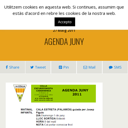
www.lacolla.cat
Utilitzem cookies en aquesta web. Si continues, assumim que
estàs d'acord en rebre les cookies de la nostra web.
Accepto
27 Maig 2011
AGENDA JUNY
Share
Tweet
Pin
Mail
SMS