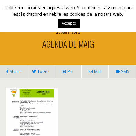
www.lacolla.cat
Utilitzem cookies en aquesta web. Si continues, assumim que
estàs d'acord en rebre les cookies de la nostra web.
Accepto
26 Abril 2012
AGENDA DE MAIG
Share
Tweet
Pin
Mail
SMS