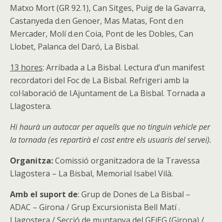
Matxo Mort (GR 92.1), Can Sitges, Puig de la Gavarra,
Castanyeda d.en Genoer, Mas Matas, Font d.en
Mercader, Molí d.en Coia, Pont de les Dobles, Can
Llobet, Palanca del Daró, La Bisbal.
13 hores
: Arribada a La Bisbal. Lectura d’un manifest
recordatori del Foc de La Bisbal. Refrigeri amb la
col·laboració de l.Ajuntament de La Bisbal. Tornada a
Llagostera.
Hi haurà un autocar per aquells que no tinguin vehicle per
la tornada (es repartirà el cost entre els usuaris del servei).
Organitza:
Comissió organitzadora de la Travessa
Llagostera – La Bisbal, Memorial Isabel Vilà.
Amb el suport de
: Grup de Dones de La Bisbal –
ADAC – Girona / Grup Excursionista Bell Matí .
Llagostera / Secció de muntanya del GEiEG (Girona) /