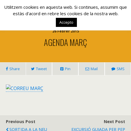
www.lacolla.cat
Utilitzem cookies en aquesta web. Si continues, assumim que
estàs d'acord en rebre les cookies de la nostra web.
Accepto
26 Febrer 2015
AGENDA MARÇ
Share
Tweet
Pin
Mail
SMS
Previous Post
Next Post
SORTIDA A LA NEU
EXCURSIÓ GUIADA PER PEP