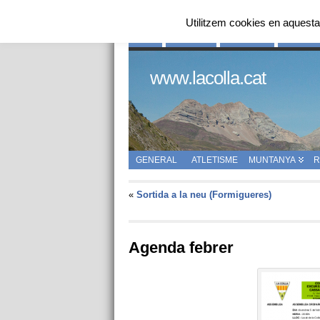
Utilitzem cookies en aquesta
INICI
QUI SOM
HISTÒRIA
ENLLAÇ
www.lacolla.cat
GENERAL
ATLETISME
MUNTANYA
R
«
Sortida a la neu (Formigueres)
Agenda febrer