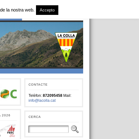
de la nostra web.
Accepto
T SOCIAL
CONTACTE
Telèfon:
872095458
Mail:
info@lacolla.cat
A 2026
CERCA