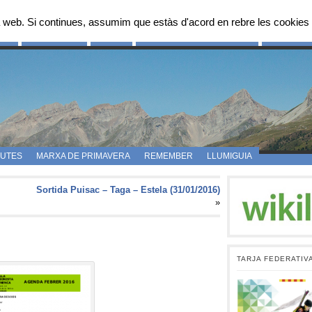
 web. Si continues, assumim que estàs d'acord en rebre les cookies 
OS
FES-TE SOCI
FOTOS
PROPOSTES D’ITINERARIS
CAMPAMEN
UTES
MARXA DE PRIMAVERA
REMEMBER
LLUMIGUIA
Sortida Puisac – Taga – Estela (31/01/2016)
»
TARJA FEDERATIV