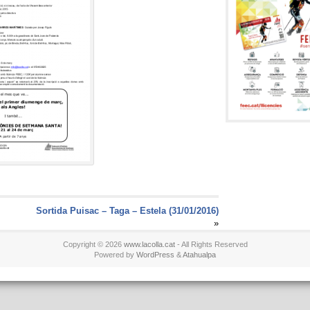
Sortida Puisac – Taga – Estela (31/01/2016)
»
Copyright © 2026
www.lacolla.cat
- All Rights Reserved
Powered by
WordPress
&
Atahualpa