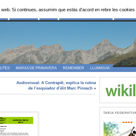
 web. Si continues, assumim que estàs d'acord en rebre les cookies 
OS
FES-TE SOCI
FOTOS
PROPOSTES D’ITINERARIS
CAMPAMEN
UTES
MARXA DE PRIMAVERA
REMEMBER
LLUMIGUIA
Audiovisual: A Contrapèl, explica la rutina
de l’esquiador d’èlit Marc Pinsach
»
TARJA FEDERATIV