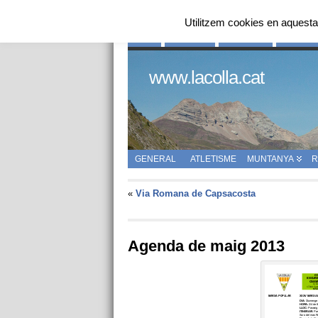
Utilitzem cookies en aquesta
INICI
QUI SOM
HISTÒRIA
ENLLAÇ
www.lacolla.cat
GENERAL
ATLETISME
MUNTANYA
R
«
Via Romana de Capsacosta
Agenda de maig 2013