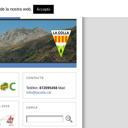
de la nostra web.
Accepto
T SOCIAL
CONTACTE
Telèfon:
872095458
Mail:
info@lacolla.cat
A 2026
CERCA