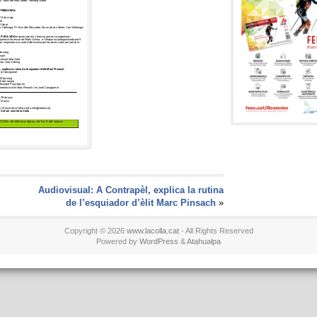
Audiovisual: A Contrapèl, explica la rutina
de l’esquiador d’èlit Marc Pinsach
»
Copyright © 2026
www.lacolla.cat
- All Rights Reserved
Powered by
WordPress
&
Atahualpa