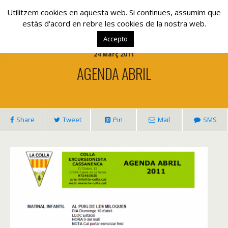
www.lacolla.cat
Utilitzem cookies en aquesta web. Si continues, assumim que
estàs d'acord en rebre les cookies de la nostra web.
Accepto
24 Març 2011
AGENDA ABRIL
Share
Tweet
Pin
Mail
SMS